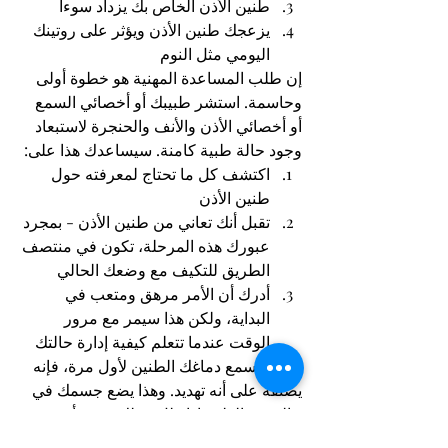
طنين الأذن الخاص بك يزداد سوءا
يزعجك طنين الأذن ويؤثر على روتينك 
اليومي مثل النوم
إن طلب المساعدة المهنية هو خطوة أولى 
وحاسمة. استشر طبيبك أو أخصائي السمع 
أو أخصائي الأذن والأنف والحنجرة لاستبعاد 
وجود حالة طبية كامنة. سيساعدك هذا على:
اكتشف كل ما تحتاج لمعرفته حول 
طنين الأذن
تقبل أنك تعاني من طنين الأذن - بمجرد 
عبورك هذه المرحلة، تكون في منتصف 
الطريق للتكيف مع وضعك الحالي
أدرك أن الأمر مرهق ومتعب في 
البداية، ولكن هذا سيمر مع مرور 
الوقت عندما تتعلم كيفية إدارة حالتك
عندما يسمع دماغك الطنين لأول مرة، فإنه 
يصنفه على أنه تهديد. وهذا يضع جسمك في 
حالة من القلق. إذا ظل عقلك يعتقد أن 
طنين الأذن يمثل تهديدًا، فسوف تشعر 