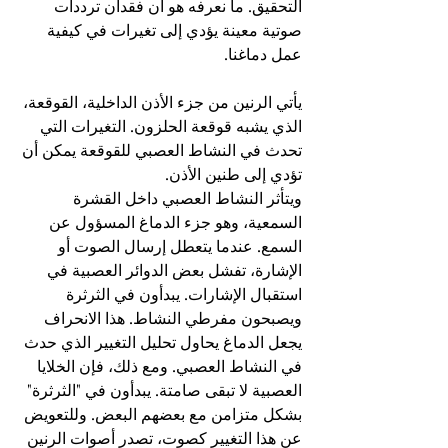
التحقيق. ما نعرفه هو أن فقدان ترددات 
صوتية معينة يؤدي إلى تغيرات في كيفية 
عمل دماغنا.
يأتي الرنين من جزء الأذن الداخلية، القوقعة، 
الذي يشبه قوقعة الحلزون. التغيرات التي 
تحدث في النشاط العصبي للقوقعة يمكن أن 
تؤدي إلى طنين الأذن.
ويتأثر النشاط العصبي داخل القشرة 
السمعية، وهو جزء الدماغ المسؤول عن 
السمع. عندما يتعطل إرسال الصوت أو 
الإشارة، تفشل بعض الدوائر العصبية في 
استقبال الإشارات. يبدأون في الثرثرة 
ويصبحون مفرطي النشاط. هذا الانحراف 
يجعل الدماغ يحاول تحليل التغيير الذي حدث 
في النشاط العصبي. ومع ذلك، فإن الخلايا 
العصبية لا تبقى صامتة. يبدأون في "الثرثرة" 
بشكل متزامن مع بعضهم البعض. وللتعويض 
عن هذا التغيير كصوت، تصدر أصوات الرنين 