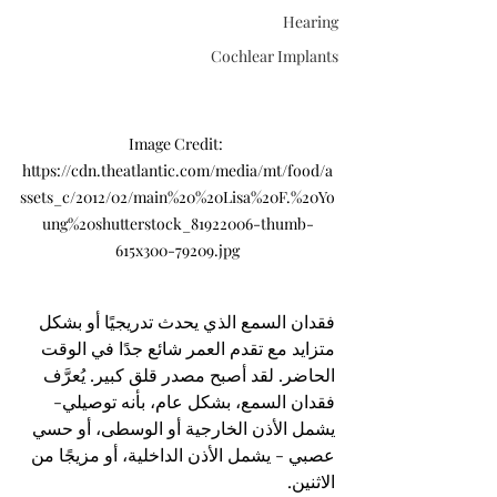
Hearing
Cochlear Implants
Image Credit: 
https://cdn.theatlantic.com/media/mt/food/a
ssets_c/2012/02/main%20%20Lisa%20F.%20Yo
ung%20shutterstock_81922006-thumb-
615x300-79209.jpg
فقدان السمع الذي يحدث تدريجيًا أو بشكل 
متزايد مع تقدم العمر شائع جدًا في الوقت 
الحاضر. لقد أصبح مصدر قلق كبير. يُعرَّف 
فقدان السمع، بشكل عام، بأنه توصيلي- 
يشمل الأذن الخارجية أو الوسطى، أو حسي 
عصبي - يشمل الأذن الداخلية، أو مزيجًا من 
الاثنين.