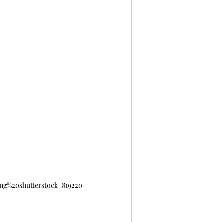
ung%20shutterstock_819220