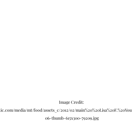
Image Credit: 
antic.com/media/mt/food/assets_c/2012/02/main%20%20Lisa%20F.%20Yo
06-thumb-615x300-79209.jpg