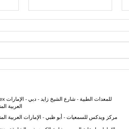
معالجة فقدان السمع عند
الأسئل
الأطفال: أهميتها والتدخل المبكر
السمع
Widex للمعدات الطبية - 
العربية الم
مركز ويدكس للسمعيات - أبو ظبي - الإمارات العربية الم