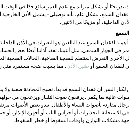
تدريجيًا أو بشكل متزايد مع تقدم العمر شائع جدًا في الوقت ال
 فقدان السمع، بشكل عام، بأنه توصيلي- يشمل الأذن الخارجية أ
الداخلية، أو مزيجًا من الاثنين.
السمع
همية لفقدان السمع عند البالغين هو التغيرات في الأذن الداخلي
 في الجهاز السمعي. مثل أعيننا، تفقد آذاننا أيضًا بعض الحساس
ل الأخرى التعرض المنتظم للضجة الصاخبة، الحالات الصحية ال
ي لفقدان السمع أو 
طنين الأذن
، مما يسبب ضجة مستمرة مثل رني
 لكبار السن أن فقدان السمع قد بدأ. تصبح المحادثة صعبة ولا 
أصوات عالية بما يكفي. يرفعون صوت التلفاز ويزعجون من حولهم
ال مقارنة بأصوات النساء والأطفال. تبدو بعض الأصوات مرتفعة
 الاستجابة للتحذيرات أو أجراس الباب أو أجهزة الإنذار، أو حت
اجهة مشكلات التوازن وأوقات السقوط أو خطر السقوط.