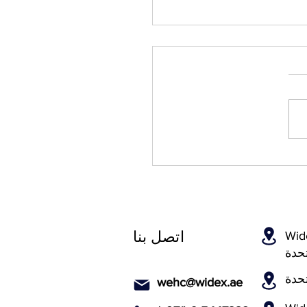
ة المتداولة حول فقدان
اتصل بنا
شارع الشيخ زايد - دبي - الإمارات
تحدة
تحدة
wehc@widex.ae