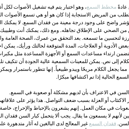
ادةً 
مخطط السمع
، وهو اختبار يتم فيه تشغيل الأصوات لكل 
لب من المريض الاستجابة إذا كان هو أو هي تسمع الأصوات المخ
مؤشر واضح على وجود درجة معينة من فقدان السمع. لا يمكنك ا
من الصحي على الإطلاق تجاهله. ومع ذلك، يمكنك أنت وطبيبك 
رزة لتحسين ما تسمعه. بعد التحقق من عمرك، الصحة العامة والت
عض الأدوية أو العلاجات، المدة المتوقعة لحالتك ورأيك، يمكن اخ
تضمن ارتداء مساعدات السمع أو الأجهزة المساعدة مثل مكبرا
لكلام إلى نص. يمكن للمعينات السمعية عالية الجودة أن تتكيف تلق
 مما يجعل الكلام مريحًا ويبدو طبيعياً. إنها تتطور باستمرار ويم
ع الحالية إذا تم اكتشافها مبكرًا.
 السن في الاعتراف بأن لديهم مشكلة أو صعوبة في السمع.
 الاكتئاب أو العزلة بسبب ضعف التواصل. هذا يؤثر على علاقاتهم 
وبات في مكان العمل. إنهم يشعرون بالإحباط والإحراج، خاصة ع
نين لأنهم لا يسمعون ما يقال. يجب ألا يتحمل كبار السن فقدان ا
لسن. 
فقدان السمع
 غير المعالج لدى البالغين له آثار متدهورة ع