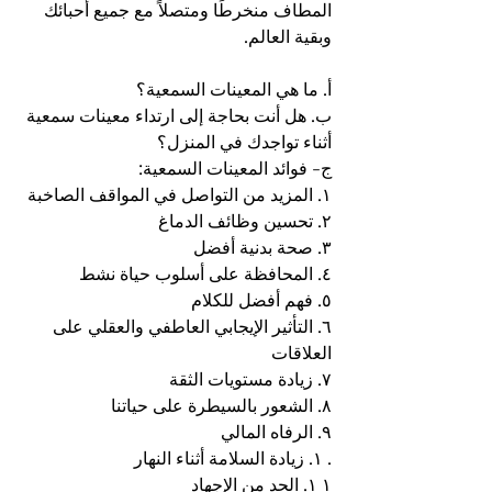
المطاف منخرطًا ومتصلاً مع جميع أحبائك 
وبقية العالم.
أ. ما هي المعينات السمعية؟
ب. هل أنت بحاجة إلى ارتداء معينات سمعية 
أثناء تواجدك في المنزل؟
ج- فوائد المعينات السمعية:
١. المزيد من التواصل في المواقف الصاخبة
٢. تحسين وظائف الدماغ
٣. صحة بدنية أفضل
٤. المحافظة على أسلوب حياة نشط
٥. فهم أفضل للكلام
٦. التأثير الإيجابي العاطفي والعقلي على 
العلاقات
٧. زيادة مستويات الثقة
٨. الشعور بالسيطرة على حياتنا
٩. الرفاه المالي
. ١. زيادة السلامة أثناء النهار
١ ١. الحد من الإجهاد